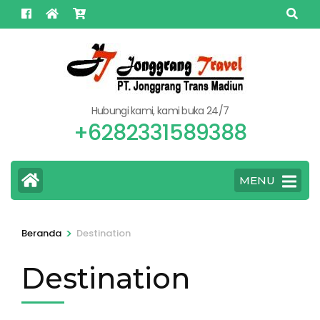
Lompat
ke
konten
(Tekan
Enter)
Hubungi kami, kami buka 24/7
+6282331589388
MENU
>
Beranda
Destination
Destination