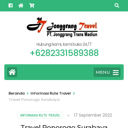
Lompat
ke
konten
(Tekan
Enter)
Hubungi kami, kami buka 24/7
+6282331589388
MENU
>
>
Beranda
Informasi Rute Travel
Travel Ponorogo Surabaya
17 September 2022
INFORMASI RUTE TRAVEL
Travel Ponorogo Surabaya